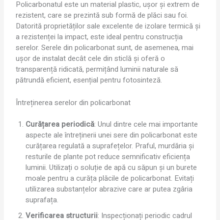
Policarbonatul este un material plastic, ușor și extrem de
rezistent, care se prezintă sub formă de plăci sau foi.
Datorită proprietăților sale excelente de izolare termică și
a rezistenței la impact, este ideal pentru construcția
serelor. Serele din policarbonat sunt, de asemenea, mai
ușor de instalat decât cele din sticlă și oferă o
transparență ridicată, permițând luminii naturale să
pătrundă eficient, esențial pentru fotosinteză.
Întreținerea serelor din policarbonat
Curățarea periodică
: Unul dintre cele mai importante
aspecte ale întreținerii unei sere din policarbonat este
curățarea regulată a suprafețelor. Praful, murdăria și
resturile de plante pot reduce semnificativ eficiența
luminii. Utilizați o soluție de apă cu săpun și un burete
moale pentru a curăța plăcile de policarbonat. Evitați
utilizarea substanțelor abrazive care ar putea zgâria
suprafața.
Verificarea structurii
: Inspecționați periodic cadrul