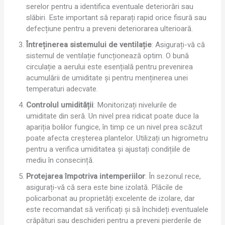
serelor pentru a identifica eventuale deteriorări sau
slăbiri. Este important să reparați rapid orice fisură sau
defecțiune pentru a preveni deteriorarea ulterioară.
Întreținerea sistemului de ventilație
: Asigurați-vă că
sistemul de ventilație funcționează optim. O bună
circulație a aerului este esențială pentru prevenirea
acumulării de umiditate și pentru menținerea unei
temperaturi adecvate.
Controlul umidității
: Monitorizați nivelurile de
umiditate din seră. Un nivel prea ridicat poate duce la
apariția bolilor fungice, în timp ce un nivel prea scăzut
poate afecta creșterea plantelor. Utilizați un higrometru
pentru a verifica umiditatea și ajustați condițiile de
mediu în consecință.
Protejarea împotriva intemperiilor
: În sezonul rece,
asigurați-vă că sera este bine izolată. Plăcile de
policarbonat au proprietăți excelente de izolare, dar
este recomandat să verificați și să închideți eventualele
crăpături sau deschideri pentru a preveni pierderile de