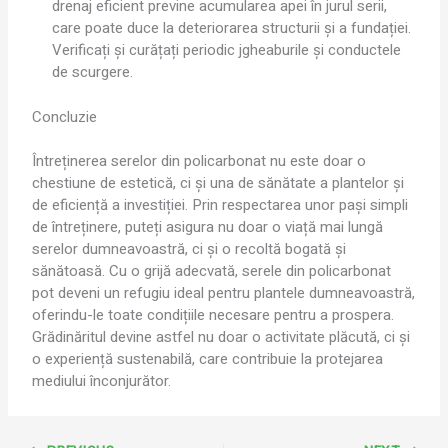
drenaj eficient previne acumularea apei în jurul serii,
care poate duce la deteriorarea structurii și a fundației.
Verificați și curățați periodic jgheaburile și conductele
de scurgere.
Concluzie
Întreținerea serelor din policarbonat nu este doar o
chestiune de estetică, ci și una de sănătate a plantelor și
de eficiență a investiției. Prin respectarea unor pași simpli
de întreținere, puteți asigura nu doar o viață mai lungă
serelor dumneavoastră, ci și o recoltă bogată și
sănătoasă. Cu o grijă adecvată, serele din policarbonat
pot deveni un refugiu ideal pentru plantele dumneavoastră,
oferindu-le toate condițiile necesare pentru a prospera.
Grădinăritul devine astfel nu doar o activitate plăcută, ci și
o experiență sustenabilă, care contribuie la protejarea
mediului înconjurător.