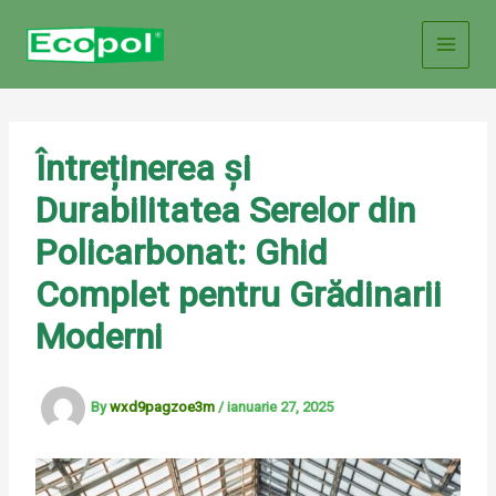
Skip
to
content
Întreținerea și
Durabilitatea Serelor din
Policarbonat: Ghid
Complet pentru Grădinarii
Moderni
By
wxd9pagzoe3m
/
ianuarie 27, 2025