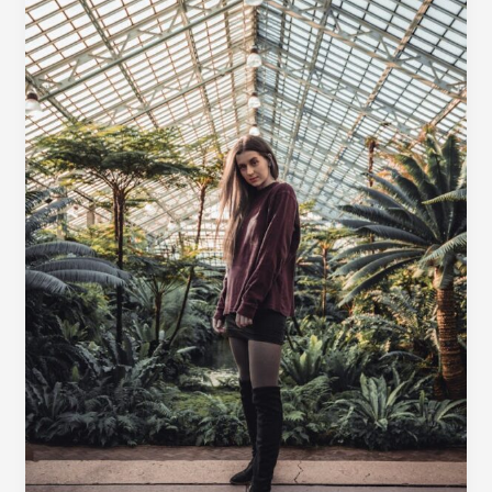
Serelor
din
Policarbonat:
Ghid
Complet
pentru
Grădinarii
Moderni