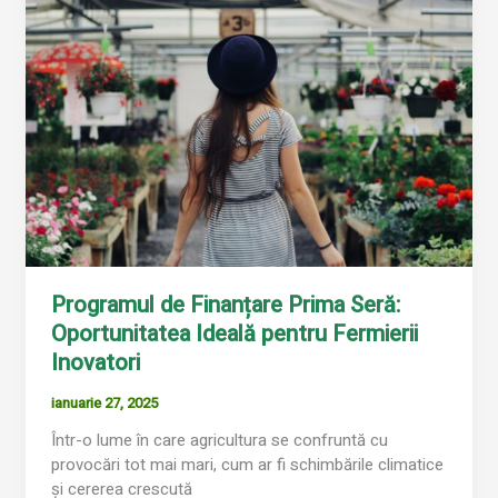
de
Finanțare
Prima
Seră:
Oportunitatea
Ideală
pentru
Fermierii
Inovatori
Programul de Finanțare Prima Seră:
Oportunitatea Ideală pentru Fermierii
Inovatori
ianuarie 27, 2025
Într-o lume în care agricultura se confruntă cu
provocări tot mai mari, cum ar fi schimbările climatice
și cererea crescută