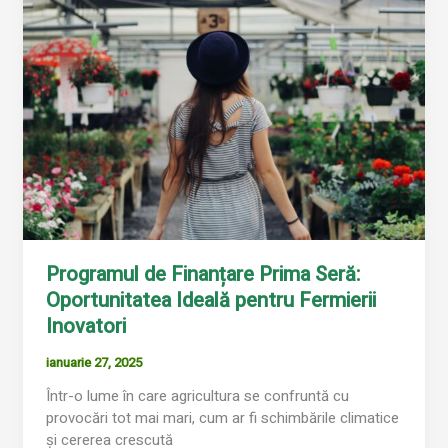
de
Finanțare
Prima
Seră:
Oportunitatea
Ideală
pentru
Fermierii
Inovatori
Programul de Finanțare Prima Seră:
Oportunitatea Ideală pentru Fermierii
Inovatori
ianuarie 27, 2025
Într-o lume în care agricultura se confruntă cu
provocări tot mai mari, cum ar fi schimbările climatice
și cererea crescută