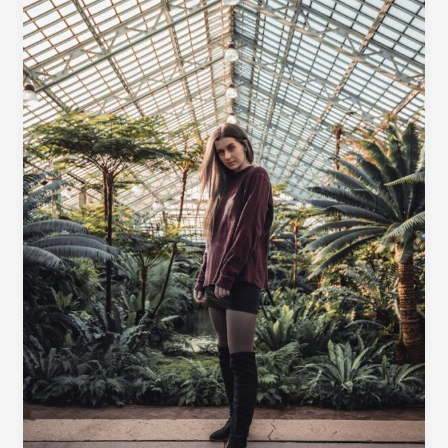
Serelor
din
Policarbonat:
Ghid
Complet
pentru
Grădinarii
Moderni