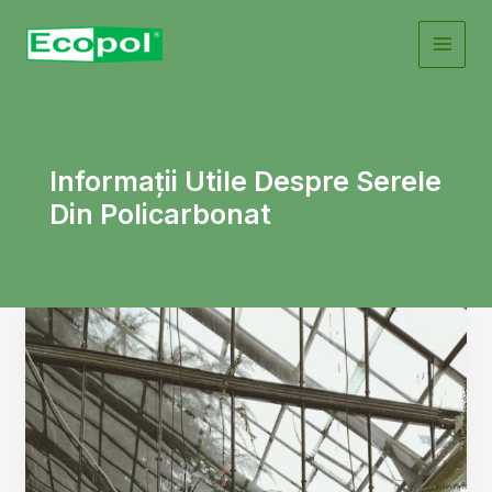
Skip
to
content
Informații Utile Despre Serele
Din Policarbonat
Avantajele
utilizării
policarbonatului
în
construcția
serelor