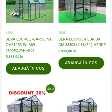
SERE
SERE
SERA ECOPOL -CAROLINA
SERA ECOPOL-FLORIDA
GM31055-WLMW
GM 33303 (2.11×2.1)-VERDE
(3.55X2.85)-verde
3.393,00
lei
5.388,00
lei
ADAUGĂ ÎN COȘ
ADAUGĂ ÎN COȘ
Prețul
Prețul
Sale!
inițial
curent
a
este:
fost:
3.789,00 lei.
4.925,00 lei.