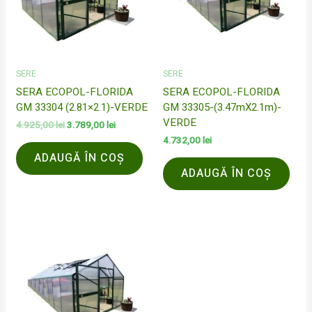
SERE
SERE
SERA ECOPOL-FLORIDA
SERA ECOPOL-FLORIDA
GM 33304 (2.81×2.1)-VERDE
GM 33305-(3.47mX2.1m)-
VERDE
4.925,00
lei
3.789,00
lei
4.732,00
lei
ADAUGĂ ÎN COȘ
ADAUGĂ ÎN COȘ